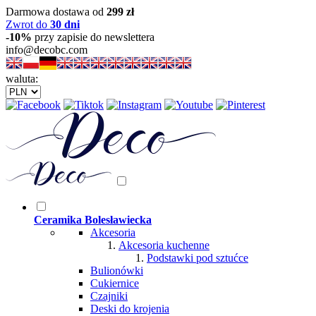
Darmowa dostawa od
299 zł
Zwrot do
30 dni
-10%
przy zapisie do newslettera
info@decobc.com
waluta:
Ceramika Bolesławiecka
Akcesoria
Akcesoria kuchenne
Podstawki pod sztućce
Bulionówki
Cukiernice
Czajniki
Deski do krojenia