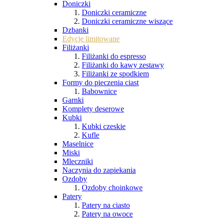
Doniczki
Doniczki ceramiczne
Doniczki ceramiczne wiszące
Dzbanki
Edycje limitowane
Filiżanki
Filiżanki do espresso
Filiżanki do kawy zestawy
Filiżanki ze spodkiem
Formy do pieczenia ciast
Babownice
Garnki
Komplety deserowe
Kubki
Kubki czeskie
Kufle
Maselnice
Miski
Mleczniki
Naczynia do zapiekania
Ozdoby
Ozdoby choinkowe
Patery
Patery na ciasto
Patery na owoce