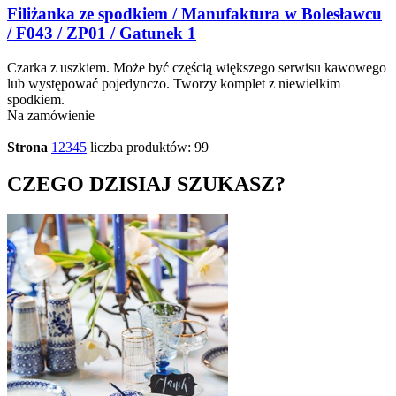
Filiżanka ze spodkiem / Manufaktura w Bolesławcu
/ F043 / ZP01 / Gatunek 1
Czarka z uszkiem. Może być częścią większego serwisu kawowego
lub występować pojedynczo. Tworzy komplet z niewielkim
spodkiem.
Na zamówienie
Strona
1
2
3
4
5
liczba produktów: 99
CZEGO DZISIAJ SZUKASZ?