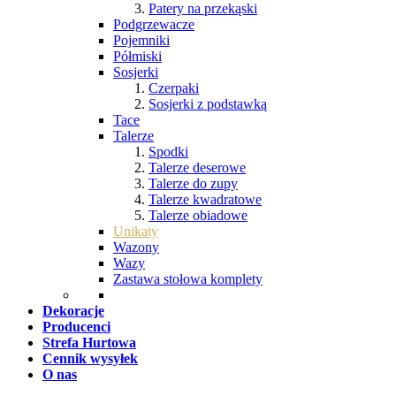
Patery na przekąski
Podgrzewacze
Pojemniki
Półmiski
Sosjerki
Czerpaki
Sosjerki z podstawką
Tace
Talerze
Spodki
Talerze deserowe
Talerze do zupy
Talerze kwadratowe
Talerze obiadowe
Unikaty
Wazony
Wazy
Zastawa stołowa komplety
Dekoracje
Producenci
Strefa Hurtowa
Cennik wysyłek
O nas