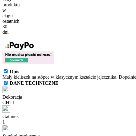
produktu
w
ciągu
ostatnich
30
dni
Opis
Mały kieliszek na stópce w klasycznym kształcie jajecznika. Dopełnie
DANE TECHNICZNE
Dekoracja
CHT1
Gatunek
1
Symbol producenta