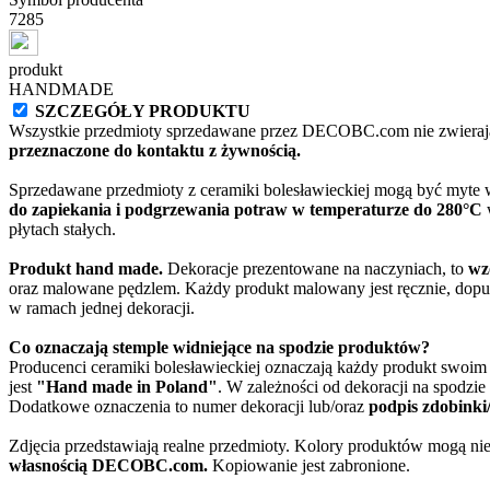
7285
produkt
HANDMADE
SZCZEGÓŁY PRODUKTU
Wszystkie przedmioty sprzedawane przez DECOBC.com nie zwierają
przeznaczone do kontaktu z żywnością.
Sprzedawane przedmioty z ceramiki bolesławieckiej mogą być myte
do zapiekania i podgrzewania potraw w temperaturze do 280°C
w
płytach stałych.
Produkt hand made.
Dekoracje prezentowane na naczyniach, to
wz
oraz malowane pędzlem. Każdy produkt malowany jest ręcznie, dopu
w ramach jednej dekoracji.
Co oznaczają stemple widniejące na spodzie produktów?
Producenci ceramiki bolesławieckiej oznaczają każdy produkt swoi
jest
"Hand made in Poland"
. W zależności od dekoracji na spodzi
Dodatkowe oznaczenia to numer dekoracji lub/oraz
podpis zdobinki
Zdjęcia przedstawiają realne przedmioty. Kolory produktów mogą nie
własnością DECOBC.com.
Kopiowanie jest zabronione.