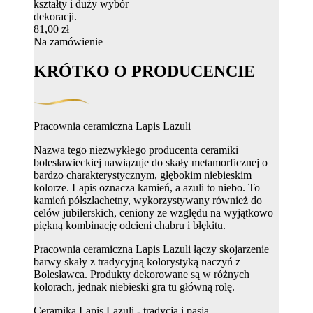
kształty i duży wybór
dekoracji.
81,00 zł
Na zamówienie
KRÓTKO O PRODUCENCIE
Pracownia ceramiczna Lapis Lazuli
Nazwa tego niezwykłego producenta ceramiki
bolesławieckiej nawiązuje do skały metamorficznej o
bardzo charakterystycznym, głębokim niebieskim
kolorze. Lapis oznacza kamień, a azuli to niebo. To
kamień półszlachetny, wykorzystywany również do
celów jubilerskich, ceniony ze względu na wyjątkowo
piękną kombinację odcieni chabru i błękitu.
Pracownia ceramiczna Lapis Lazuli łączy skojarzenie
barwy skały z tradycyjną kolorystyką naczyń z
Bolesławca. Produkty dekorowane są w różnych
kolorach, jednak niebieski gra tu główną rolę.
Ceramika Lapis Lazuli - tradycja i pasja