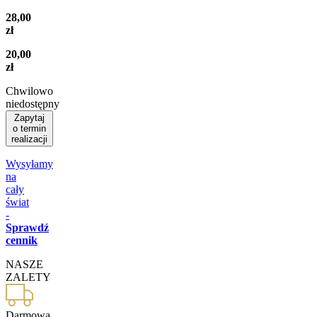
28,00
zł
20,00
zł
Chwilowo
niedostępny
Zapytaj
o termin
realizacji
Wysyłamy
na
cały
świat
-
Sprawdź
cennik
NASZE
ZALETY
Darmowa