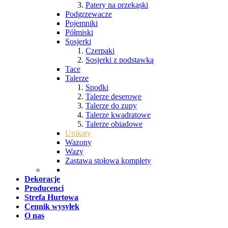
Patery na przekąski
Podgrzewacze
Pojemniki
Półmiski
Sosjerki
Czerpaki
Sosjerki z podstawką
Tace
Talerze
Spodki
Talerze deserowe
Talerze do zupy
Talerze kwadratowe
Talerze obiadowe
Unikaty
Wazony
Wazy
Zastawa stołowa komplety
Dekoracje
Producenci
Strefa Hurtowa
Cennik wysyłek
O nas