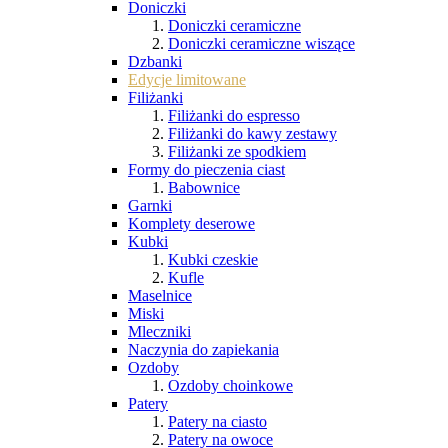
Doniczki
Doniczki ceramiczne
Doniczki ceramiczne wiszące
Dzbanki
Edycje limitowane
Filiżanki
Filiżanki do espresso
Filiżanki do kawy zestawy
Filiżanki ze spodkiem
Formy do pieczenia ciast
Babownice
Garnki
Komplety deserowe
Kubki
Kubki czeskie
Kufle
Maselnice
Miski
Mleczniki
Naczynia do zapiekania
Ozdoby
Ozdoby choinkowe
Patery
Patery na ciasto
Patery na owoce