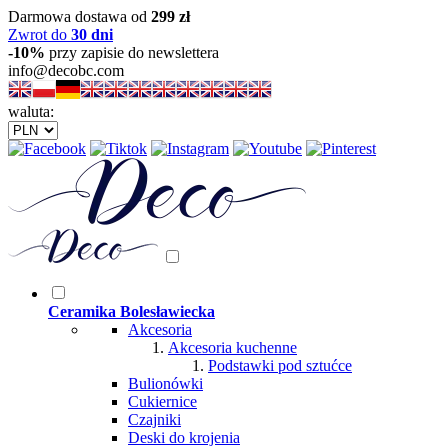
Darmowa dostawa od
299 zł
Zwrot do
30 dni
-10%
przy zapisie do newslettera
info@decobc.com
waluta:
Ceramika Bolesławiecka
Akcesoria
Akcesoria kuchenne
Podstawki pod sztućce
Bulionówki
Cukiernice
Czajniki
Deski do krojenia