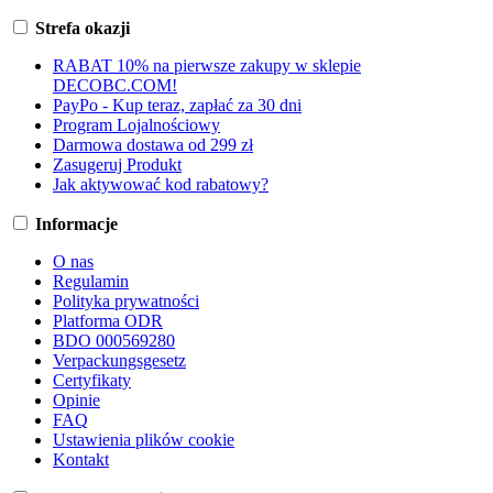
Strefa okazji
RABAT 10% na pierwsze zakupy w sklepie
DECOBC.COM!
PayPo - Kup teraz, zapłać za 30 dni
Program Lojalnościowy
Darmowa dostawa od 299 zł
Zasugeruj Produkt
Jak aktywować kod rabatowy?
Informacje
O nas
Regulamin
Polityka prywatności
Platforma ODR
BDO 000569280
Verpackungsgesetz
Certyfikaty
Opinie
FAQ
Ustawienia plików cookie
Kontakt