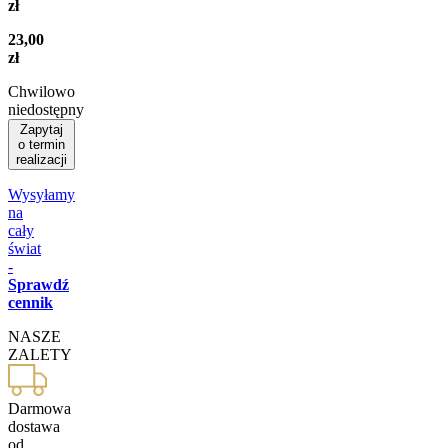
zł
23,00
zł
Chwilowo
niedostępny
Zapytaj
o termin
realizacji
Wysyłamy
na
cały
świat
-
Sprawdź
cennik
NASZE
ZALETY
Darmowa
dostawa
od