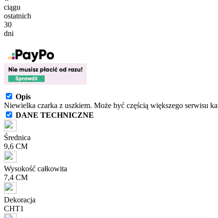
ciągu
ostatnich
30
dni
Opis
Niewielka czarka z uszkiem. Może być częścią większego serwisu 
DANE TECHNICZNE
Średnica
9,6 CM
Wysokość całkowita
7,4 CM
Dekoracja
CHT1