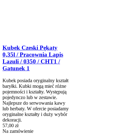
Kubek Czeski Pękaty
0,35l / Pracownia Lapis
Lazuli / 0350 / CHT1 /
Gatunek 1
Kubek posiada oryginalny kształt
baryłki. Kubki mogą mieć różne
pojemności i kształty. Występują
pojedynczo lub w zestawie.
Najlepsze do serwowania kawy
lub herbaty. W ofercie posiadamy
oryginalne kształty i duży wybór
dekoracji.
57,00 zł
Na zamówienie