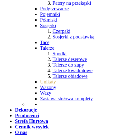
Patery na przekąski
Podgrzewacze
Pojemniki
Półmiski
Sosjerki
Czerpaki
Sosjerki z podstawką
Tace
Talerze
Spodki
Talerze deserowe
Talerze do zupy
Talerze kwadratowe
Talerze obiadowe
Unikaty
Wazony
Wazy
Zastawa stołowa komplety
Dekoracje
Producenci
Strefa Hurtowa
Cennik wysyłek
O nas