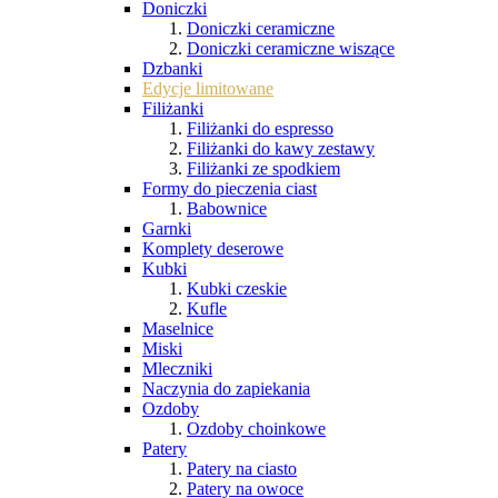
Doniczki
Doniczki ceramiczne
Doniczki ceramiczne wiszące
Dzbanki
Edycje limitowane
Filiżanki
Filiżanki do espresso
Filiżanki do kawy zestawy
Filiżanki ze spodkiem
Formy do pieczenia ciast
Babownice
Garnki
Komplety deserowe
Kubki
Kubki czeskie
Kufle
Maselnice
Miski
Mleczniki
Naczynia do zapiekania
Ozdoby
Ozdoby choinkowe
Patery
Patery na ciasto
Patery na owoce