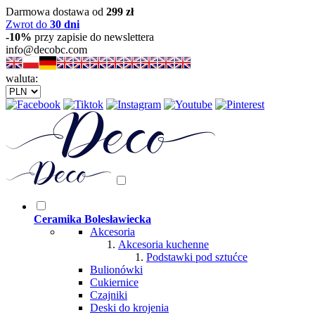
Darmowa dostawa od
299 zł
Zwrot do
30 dni
-10%
przy zapisie do newslettera
info@decobc.com
waluta:
Ceramika Bolesławiecka
Akcesoria
Akcesoria kuchenne
Podstawki pod sztućce
Bulionówki
Cukiernice
Czajniki
Deski do krojenia