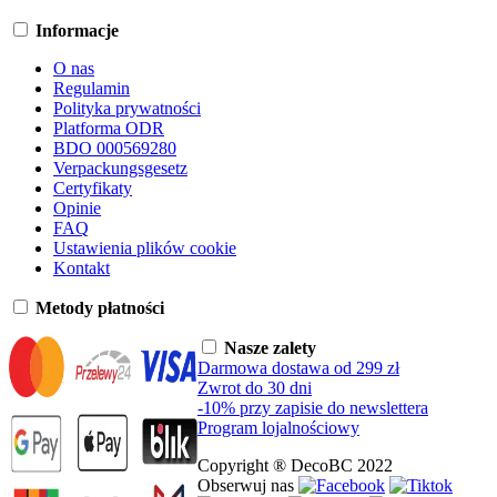
Informacje
O nas
Regulamin
Polityka prywatności
Platforma ODR
BDO 000569280
Verpackungsgesetz
Certyfikaty
Opinie
FAQ
Ustawienia plików cookie
Kontakt
Metody płatności
Nasze zalety
Darmowa dostawa od 299 zł
Zwrot do 30 dni
-10% przy zapisie do newslettera
Program lojalnościowy
Copyright ® DecoBC 2022
Obserwuj nas