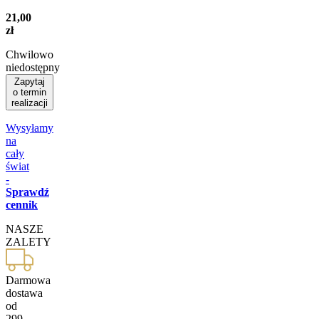
21,00
zł
Chwilowo
niedostępny
Zapytaj
o termin
realizacji
Wysyłamy
na
cały
świat
-
Sprawdź
cennik
NASZE
ZALETY
Darmowa
dostawa
od
299