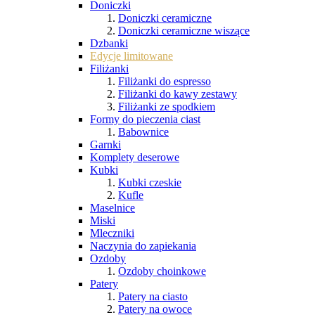
Doniczki
Doniczki ceramiczne
Doniczki ceramiczne wiszące
Dzbanki
Edycje limitowane
Filiżanki
Filiżanki do espresso
Filiżanki do kawy zestawy
Filiżanki ze spodkiem
Formy do pieczenia ciast
Babownice
Garnki
Komplety deserowe
Kubki
Kubki czeskie
Kufle
Maselnice
Miski
Mleczniki
Naczynia do zapiekania
Ozdoby
Ozdoby choinkowe
Patery
Patery na ciasto
Patery na owoce