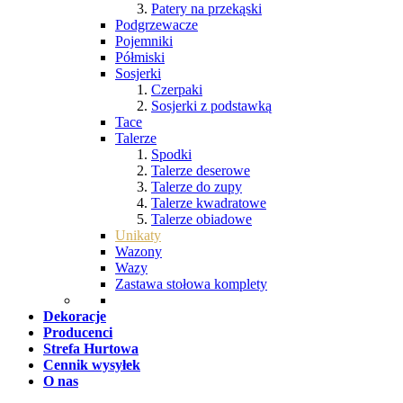
Patery na przekąski
Podgrzewacze
Pojemniki
Półmiski
Sosjerki
Czerpaki
Sosjerki z podstawką
Tace
Talerze
Spodki
Talerze deserowe
Talerze do zupy
Talerze kwadratowe
Talerze obiadowe
Unikaty
Wazony
Wazy
Zastawa stołowa komplety
Dekoracje
Producenci
Strefa Hurtowa
Cennik wysyłek
O nas