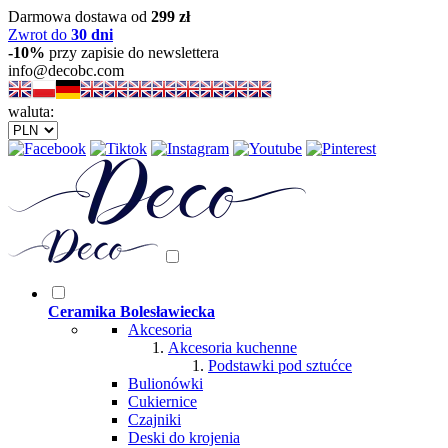
Darmowa dostawa od
299 zł
Zwrot do
30 dni
-10%
przy zapisie do newslettera
info@decobc.com
waluta:
Ceramika Bolesławiecka
Akcesoria
Akcesoria kuchenne
Podstawki pod sztućce
Bulionówki
Cukiernice
Czajniki
Deski do krojenia