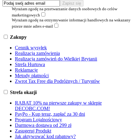
Wyrażam zgodę na przetwarzanie danych osobowych do celów
marketingowych
Wyrażam zgodę na otrzymywanie informacji handlowych na wskazany
przeze mnie adres e-mail
Zakupy
Cennik wysyłek
Realizacja zamówienia
Realizacja zamówień do Wielkiej Brytanii
Strefa Hurtowa
Reklamacje
Metody płatności
Zwrot Tax Free dla Podróżnych / Turystów
Strefa okazji
RABAT 10% na pierwsze zakupy w sklepie
DECOBC.COM!
PayPo - Kup teraz, zapłać za 30 dni
Program Lojalnościowy
Darmowa dostawa od 299 zł
Zasugeruj Produkt
Jak aktywować kod rabatowy?