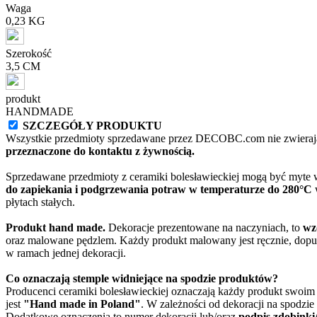
Waga
0,23 KG
Szerokość
3,5 CM
produkt
HANDMADE
SZCZEGÓŁY PRODUKTU
Wszystkie przedmioty sprzedawane przez DECOBC.com nie zwierają
przeznaczone do kontaktu z żywnością.
Sprzedawane przedmioty z ceramiki bolesławieckiej mogą być myte
do zapiekania i podgrzewania potraw w temperaturze do 280°C
w
płytach stałych.
Produkt hand made.
Dekoracje prezentowane na naczyniach, to
wz
oraz malowane pędzlem. Każdy produkt malowany jest ręcznie, dopu
w ramach jednej dekoracji.
Co oznaczają stemple widniejące na spodzie produktów?
Producenci ceramiki bolesławieckiej oznaczają każdy produkt swoi
jest
"Hand made in Poland"
. W zależności od dekoracji na spodzi
Dodatkowe oznaczenia to numer dekoracji lub/oraz
podpis zdobinki