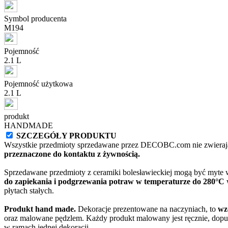
Symbol producenta
M194
Pojemność
2.1 L
Pojemność użytkowa
2.1 L
produkt
HANDMADE
SZCZEGÓŁY PRODUKTU
Wszystkie przedmioty sprzedawane przez DECOBC.com nie zwierają
przeznaczone do kontaktu z żywnością.
Sprzedawane przedmioty z ceramiki bolesławieckiej mogą być myte
do zapiekania i podgrzewania potraw w temperaturze do 280°C
w
płytach stałych.
Produkt hand made.
Dekoracje prezentowane na naczyniach, to
wz
oraz malowane pędzlem. Każdy produkt malowany jest ręcznie, dopu
w ramach jednej dekoracji.