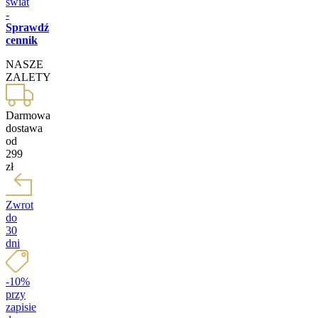
świat
-
Sprawdź
cennik
NASZE
ZALETY
Darmowa
dostawa
od
299
zł
Zwrot
do
30
dni
-10%
przy
zapisie