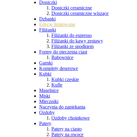
Doniczki
Doniczki ceramiczne
Doniczki ceramiczne wiszące
Dzbanki
Edycje limitowane
Filiżanki
Filiżanki do espresso
Filiżanki do kawy zestawy
Filiżanki ze spodkiem
Formy do pieczenia ciast
Babownice
Garnki
Komplety deserowe
Kubki
Kubki czeskie
Kufle
Maselnice
Miski
Mleczniki
Naczynia do zapiekania
Ozdoby
Ozdoby choinkowe
Patery
Patery na ciasto
Patery na owoce