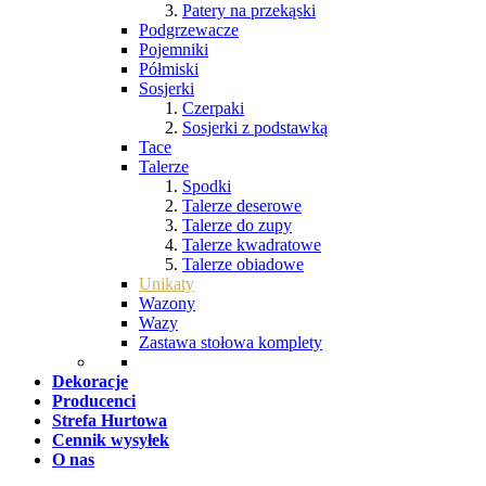
Patery na przekąski
Podgrzewacze
Pojemniki
Półmiski
Sosjerki
Czerpaki
Sosjerki z podstawką
Tace
Talerze
Spodki
Talerze deserowe
Talerze do zupy
Talerze kwadratowe
Talerze obiadowe
Unikaty
Wazony
Wazy
Zastawa stołowa komplety
Dekoracje
Producenci
Strefa Hurtowa
Cennik wysyłek
O nas