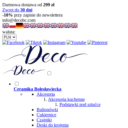
Darmowa dostawa od
299 zł
Zwrot do
30 dni
-10%
przy zapisie do newslettera
info@decobc.com
waluta:
Ceramika Bolesławiecka
Akcesoria
Akcesoria kuchenne
Podstawki pod sztućce
Bulionówki
Cukiernice
Czajniki
Deski do krojenia