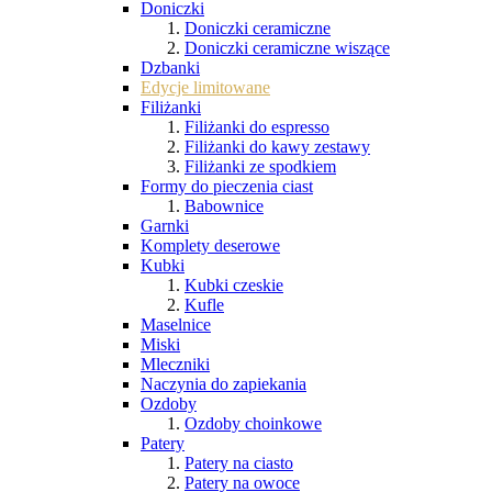
Doniczki
Doniczki ceramiczne
Doniczki ceramiczne wiszące
Dzbanki
Edycje limitowane
Filiżanki
Filiżanki do espresso
Filiżanki do kawy zestawy
Filiżanki ze spodkiem
Formy do pieczenia ciast
Babownice
Garnki
Komplety deserowe
Kubki
Kubki czeskie
Kufle
Maselnice
Miski
Mleczniki
Naczynia do zapiekania
Ozdoby
Ozdoby choinkowe
Patery
Patery na ciasto
Patery na owoce