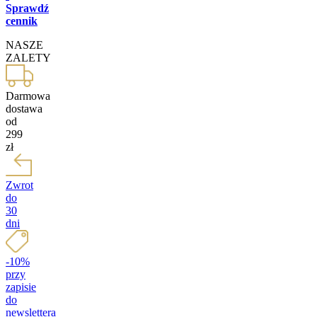
Sprawdź
cennik
NASZE
ZALETY
Darmowa
dostawa
od
299
zł
Zwrot
do
30
dni
-10%
przy
zapisie
do
newslettera