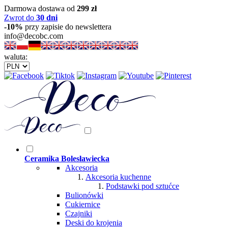
Darmowa dostawa od
299 zł
Zwrot do
30 dni
-10%
przy zapisie do newslettera
info@decobc.com
waluta:
Ceramika Bolesławiecka
Akcesoria
Akcesoria kuchenne
Podstawki pod sztućce
Bulionówki
Cukiernice
Czajniki
Deski do krojenia