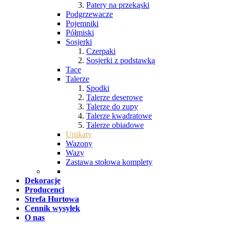
Patery na przekąski
Podgrzewacze
Pojemniki
Półmiski
Sosjerki
Czerpaki
Sosjerki z podstawką
Tace
Talerze
Spodki
Talerze deserowe
Talerze do zupy
Talerze kwadratowe
Talerze obiadowe
Unikaty
Wazony
Wazy
Zastawa stołowa komplety
Dekoracje
Producenci
Strefa Hurtowa
Cennik wysyłek
O nas