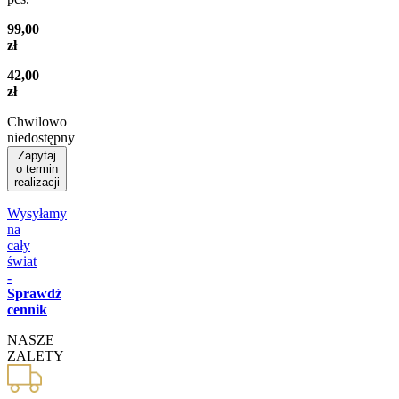
99,00
zł
42,00
zł
Chwilowo
niedostępny
Zapytaj
o termin
realizacji
Wysyłamy
na
cały
świat
-
Sprawdź
cennik
NASZE
ZALETY