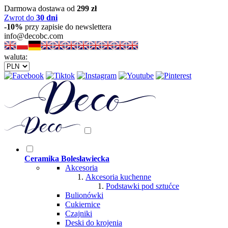
Darmowa dostawa od
299 zł
Zwrot do
30 dni
-10%
przy zapisie do newslettera
info@decobc.com
waluta:
Ceramika Bolesławiecka
Akcesoria
Akcesoria kuchenne
Podstawki pod sztućce
Bulionówki
Cukiernice
Czajniki
Deski do krojenia