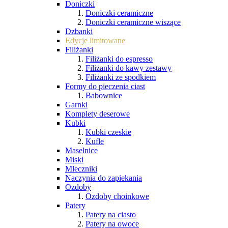
Doniczki
Doniczki ceramiczne
Doniczki ceramiczne wiszące
Dzbanki
Edycje limitowane
Filiżanki
Filiżanki do espresso
Filiżanki do kawy zestawy
Filiżanki ze spodkiem
Formy do pieczenia ciast
Babownice
Garnki
Komplety deserowe
Kubki
Kubki czeskie
Kufle
Maselnice
Miski
Mleczniki
Naczynia do zapiekania
Ozdoby
Ozdoby choinkowe
Patery
Patery na ciasto
Patery na owoce