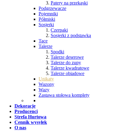
Patery na przekąski
Podgrzewacze
Pojemniki
Półmiski
Sosjerki
Czerpaki
Sosjerki z podstawką
Tace
Talerze
Spodki
Talerze deserowe
Talerze do zupy
Talerze kwadratowe
Talerze obiadowe
Unikaty
Wazony
Wazy
Zastawa stołowa komplety
Dekoracje
Producenci
Strefa Hurtowa
Cennik wysyłek
O nas