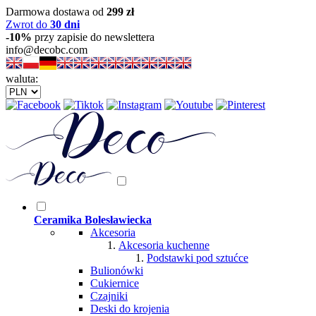
Darmowa dostawa od
299 zł
Zwrot do
30 dni
-10%
przy zapisie do newslettera
info@decobc.com
waluta:
Ceramika Bolesławiecka
Akcesoria
Akcesoria kuchenne
Podstawki pod sztućce
Bulionówki
Cukiernice
Czajniki
Deski do krojenia