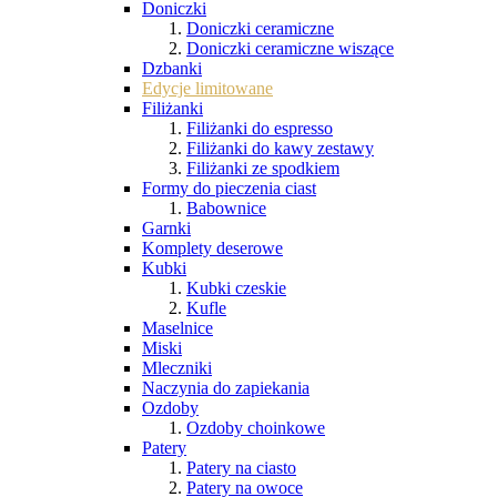
Doniczki
Doniczki ceramiczne
Doniczki ceramiczne wiszące
Dzbanki
Edycje limitowane
Filiżanki
Filiżanki do espresso
Filiżanki do kawy zestawy
Filiżanki ze spodkiem
Formy do pieczenia ciast
Babownice
Garnki
Komplety deserowe
Kubki
Kubki czeskie
Kufle
Maselnice
Miski
Mleczniki
Naczynia do zapiekania
Ozdoby
Ozdoby choinkowe
Patery
Patery na ciasto
Patery na owoce