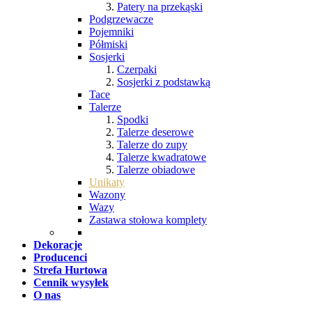
Patery na przekąski
Podgrzewacze
Pojemniki
Półmiski
Sosjerki
Czerpaki
Sosjerki z podstawką
Tace
Talerze
Spodki
Talerze deserowe
Talerze do zupy
Talerze kwadratowe
Talerze obiadowe
Unikaty
Wazony
Wazy
Zastawa stołowa komplety
Dekoracje
Producenci
Strefa Hurtowa
Cennik wysyłek
O nas