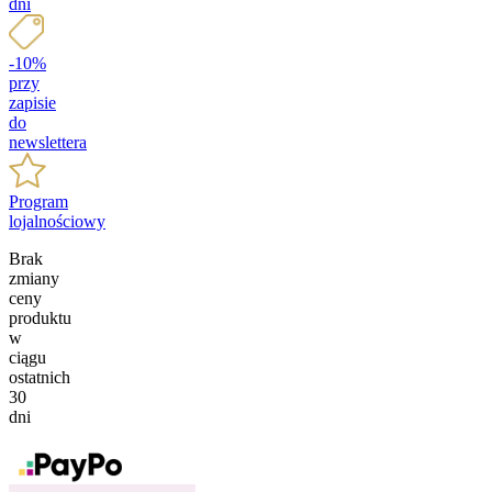
dni
-10%
przy
zapisie
do
newslettera
Program
lojalnościowy
Brak
zmiany
ceny
produktu
w
ciągu
ostatnich
30
dni