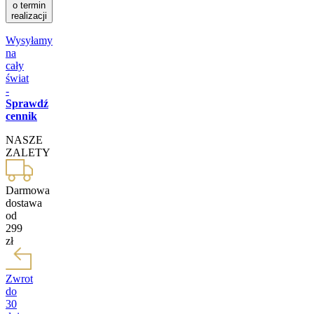
o termin
realizacji
Wysyłamy
na
cały
świat
-
Sprawdź
cennik
NASZE
ZALETY
Darmowa
dostawa
od
299
zł
Zwrot
do
30