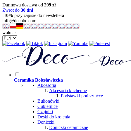
Darmowa dostawa od
299 zł
Zwrot do
30 dni
-10%
przy zapisie do newslettera
info@decobc.com
waluta:
Ceramika Bolesławiecka
Akcesoria
Akcesoria kuchenne
Podstawki pod sztućce
Bulionówki
Cukiernice
Czajniki
Deski do krojenia
Doniczki
Doniczki ceramiczne