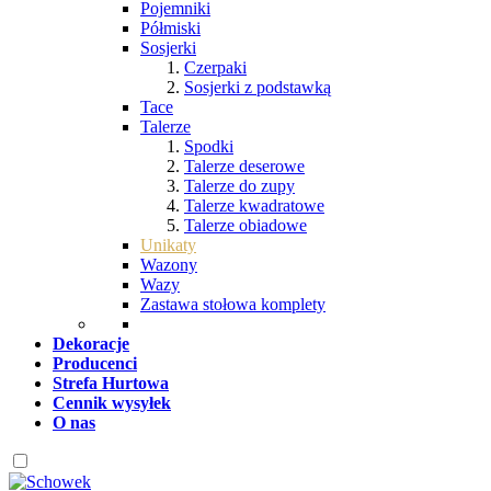
Pojemniki
Półmiski
Sosjerki
Czerpaki
Sosjerki z podstawką
Tace
Talerze
Spodki
Talerze deserowe
Talerze do zupy
Talerze kwadratowe
Talerze obiadowe
Unikaty
Wazony
Wazy
Zastawa stołowa komplety
Dekoracje
Producenci
Strefa Hurtowa
Cennik wysyłek
O nas