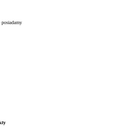
e posiadamy
kty