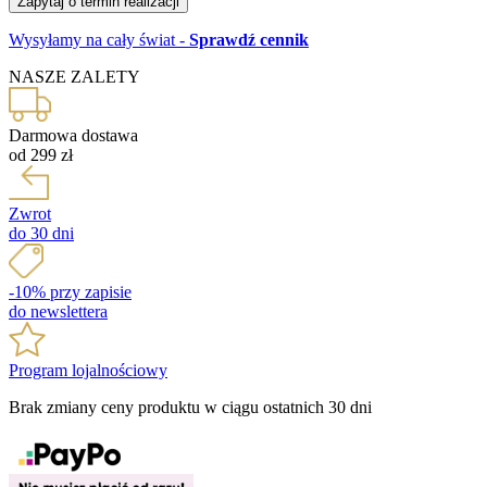
Zapytaj o termin realizacji
Wysyłamy na cały świat
-
Sprawdź cennik
NASZE ZALETY
Darmowa dostawa
od 299 zł
Zwrot
do 30 dni
-10% przy zapisie
do newslettera
Program lojalnościowy
Brak zmiany ceny produktu w ciągu ostatnich 30 dni