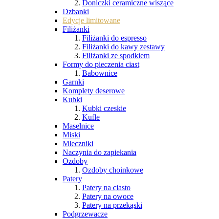
Doniczki ceramiczne wiszące
Dzbanki
Edycje limitowane
Filiżanki
Filiżanki do espresso
Filiżanki do kawy zestawy
Filiżanki ze spodkiem
Formy do pieczenia ciast
Babownice
Garnki
Komplety deserowe
Kubki
Kubki czeskie
Kufle
Maselnice
Miski
Mleczniki
Naczynia do zapiekania
Ozdoby
Ozdoby choinkowe
Patery
Patery na ciasto
Patery na owoce
Patery na przekąski
Podgrzewacze