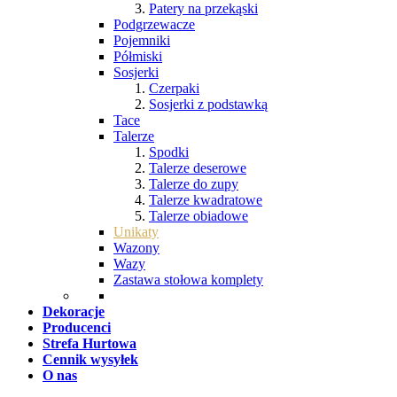
Patery na przekąski
Podgrzewacze
Pojemniki
Półmiski
Sosjerki
Czerpaki
Sosjerki z podstawką
Tace
Talerze
Spodki
Talerze deserowe
Talerze do zupy
Talerze kwadratowe
Talerze obiadowe
Unikaty
Wazony
Wazy
Zastawa stołowa komplety
Dekoracje
Producenci
Strefa Hurtowa
Cennik wysyłek
O nas