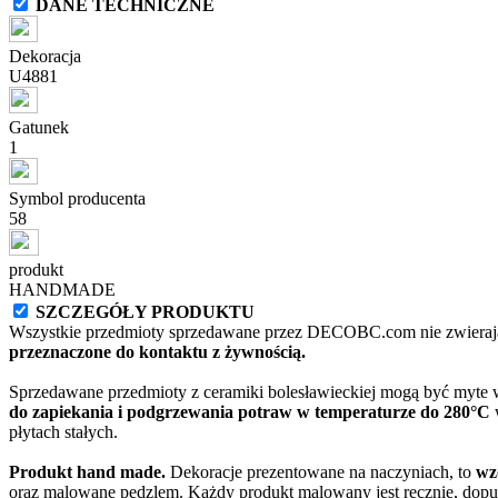
DANE TECHNICZNE
Dekoracja
U4881
Gatunek
1
Symbol producenta
58
produkt
HANDMADE
SZCZEGÓŁY PRODUKTU
Wszystkie przedmioty sprzedawane przez DECOBC.com nie zwierają
przeznaczone do kontaktu z żywnością.
Sprzedawane przedmioty z ceramiki bolesławieckiej mogą być myte
do zapiekania i podgrzewania potraw w temperaturze do 280°C
w
płytach stałych.
Produkt hand made.
Dekoracje prezentowane na naczyniach, to
wz
oraz malowane pędzlem. Każdy produkt malowany jest ręcznie, dopu