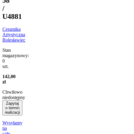
58
/
U4881
Ceramika
Artystyczna
Bolesławiec
Stan
magazynowy:
0
szt.
142,00
zł
Chwilowo
niedostępny
Zapytaj
o termin
realizacji
Wysyłamy
na
cały