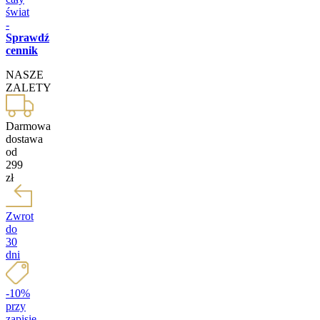
świat
-
Sprawdź
cennik
NASZE
ZALETY
Darmowa
dostawa
od
299
zł
Zwrot
do
30
dni
-10%
przy
zapisie