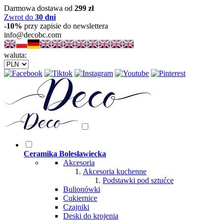
Darmowa dostawa od
299 zł
Zwrot do
30 dni
-10%
przy zapisie do newslettera
info@decobc.com
waluta:
Ceramika Bolesławiecka
Akcesoria
Akcesoria kuchenne
Podstawki pod sztućce
Bulionówki
Cukiernice
Czajniki
Deski do krojenia