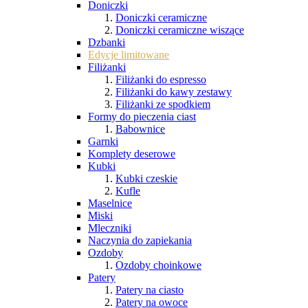
Doniczki
Doniczki ceramiczne
Doniczki ceramiczne wiszące
Dzbanki
Edycje limitowane
Filiżanki
Filiżanki do espresso
Filiżanki do kawy zestawy
Filiżanki ze spodkiem
Formy do pieczenia ciast
Babownice
Garnki
Komplety deserowe
Kubki
Kubki czeskie
Kufle
Maselnice
Miski
Mleczniki
Naczynia do zapiekania
Ozdoby
Ozdoby choinkowe
Patery
Patery na ciasto
Patery na owoce