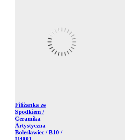
Filiżanka ze
Spodkiem /
Ceramika
Artystyczna
Bolesławiec / B10 /
U4881