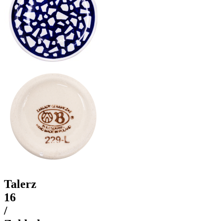
Talerz
16
/