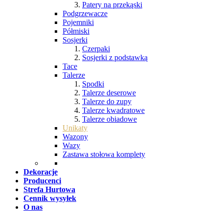
Patery na przekąski
Podgrzewacze
Pojemniki
Półmiski
Sosjerki
Czerpaki
Sosjerki z podstawką
Tace
Talerze
Spodki
Talerze deserowe
Talerze do zupy
Talerze kwadratowe
Talerze obiadowe
Unikaty
Wazony
Wazy
Zastawa stołowa komplety
Dekoracje
Producenci
Strefa Hurtowa
Cennik wysyłek
O nas