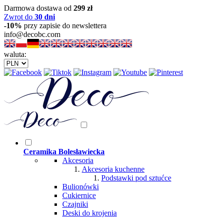
Darmowa dostawa od
299 zł
Zwrot do
30 dni
-10%
przy zapisie do newslettera
info@decobc.com
waluta:
Ceramika Bolesławiecka
Akcesoria
Akcesoria kuchenne
Podstawki pod sztućce
Bulionówki
Cukiernice
Czajniki
Deski do krojenia