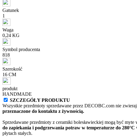
Gatunek
1
Waga
0,24 KG
Symbol producenta
818
Szerokość
16 CM
produkt
HANDMADE
SZCZEGÓŁY PRODUKTU
Wszystkie przedmioty sprzedawane przez DECOBC.com nie zwierają
przeznaczone do kontaktu z żywnością.
Sprzedawane przedmioty z ceramiki bolesławieckiej mogą być myte
do zapiekania i podgrzewania potraw w temperaturze do 280°C
w
płytach stałych.