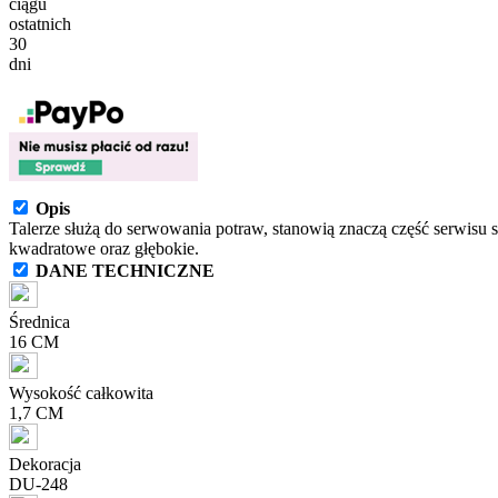
ciągu
ostatnich
30
dni
Opis
Talerze służą do serwowania potraw, stanowią znaczą część serwisu 
kwadratowe oraz głębokie.
DANE TECHNICZNE
Średnica
16 CM
Wysokość całkowita
1,7 CM
Dekoracja
DU-248