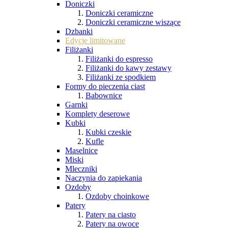
Doniczki
Doniczki ceramiczne
Doniczki ceramiczne wiszące
Dzbanki
Edycje limitowane
Filiżanki
Filiżanki do espresso
Filiżanki do kawy zestawy
Filiżanki ze spodkiem
Formy do pieczenia ciast
Babownice
Garnki
Komplety deserowe
Kubki
Kubki czeskie
Kufle
Maselnice
Miski
Mleczniki
Naczynia do zapiekania
Ozdoby
Ozdoby choinkowe
Patery
Patery na ciasto
Patery na owoce