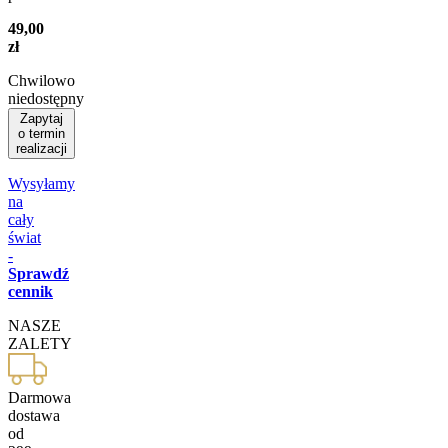
49,00
zł
Chwilowo
niedostępny
Zapytaj
o termin
realizacji
Wysyłamy
na
cały
świat
-
Sprawdź
cennik
NASZE
ZALETY
Darmowa
dostawa
od