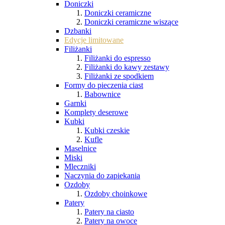
Doniczki
Doniczki ceramiczne
Doniczki ceramiczne wiszące
Dzbanki
Edycje limitowane
Filiżanki
Filiżanki do espresso
Filiżanki do kawy zestawy
Filiżanki ze spodkiem
Formy do pieczenia ciast
Babownice
Garnki
Komplety deserowe
Kubki
Kubki czeskie
Kufle
Maselnice
Miski
Mleczniki
Naczynia do zapiekania
Ozdoby
Ozdoby choinkowe
Patery
Patery na ciasto
Patery na owoce