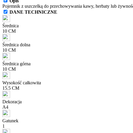
Opis
Pojemnik z uszczelką do przechowywania kawy, herbaty lub żywnośc
DANE TECHNICZNE
Średnica
10 CM
Średnica dolna
10 CM
Średnica górna
10 CM
Wysokość całkowita
15.5 CM
Dekoracja
A4
Gatunek
1