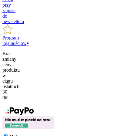
przy
zapisie
do
newslettera
Program
lojalnościowy
Brak
zmiany
ceny
produktu
w
ciągu
ostatnich
30
dni