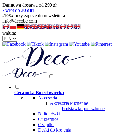
Darmowa dostawa od
299 zł
Zwrot do
30 dni
-10%
przy zapisie do newslettera
info@decobc.com
waluta:
Ceramika Bolesławiecka
Akcesoria
Akcesoria kuchenne
Podstawki pod sztućce
Bulionówki
Cukiernice
Czajniki
Deski do krojenia