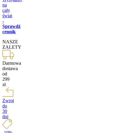
na
cały
świat
-
Sprawdź
cennik
NASZE
ZALETY
Darmowa
dostawa
od
299
zł
Zwrot
do
30
dni
-10%