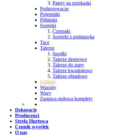
Patery na przekąski
Podgrzewacze
Pojemniki
Półmiski
Sosjerki
Czerpaki
Sosjerki z podstawką
Tace
Talerze
Spodki
Talerze deserowe
Talerze do zupy
Talerze kwadratowe
Talerze obiadowe
Unikaty
Wazony
Wazy
Zastawa stołowa komplety
Dekoracje
Producenci
Strefa Hurtowa
Cennik wysyłek
O nas