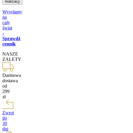
realizacji
Wysyłamy
na
cały
świat
-
Sprawdź
cennik
NASZE
ZALETY
Darmowa
dostawa
od
299
zł
Zwrot
do
30
dni