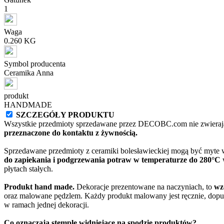
1
Waga
0.260 KG
Symbol producenta
Ceramika Anna
produkt
HANDMADE
SZCZEGÓŁY PRODUKTU
Wszystkie przedmioty sprzedawane przez DECOBC.com nie zwierają
przeznaczone do kontaktu z żywnością.
Sprzedawane przedmioty z ceramiki bolesławieckiej mogą być myte
do zapiekania i podgrzewania potraw w temperaturze do 280°C
w
płytach stałych.
Produkt hand made.
Dekoracje prezentowane na naczyniach, to
wz
oraz malowane pędzlem. Każdy produkt malowany jest ręcznie, dopu
w ramach jednej dekoracji.
Co oznaczają stemple widniejące na spodzie produktów?