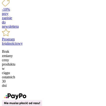
-10%
przy
zapisie
do
newslettera
Program
lojalnościowy
Brak
zmiany
ceny
produktu
w
ciągu
ostatnich
30
dni