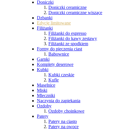
Doniczki
Doniczki ceramiczne
Doniczki ceramiczne wiszące
Dzbanki
Edycje limitowane
Filiżanki
Filiżanki do espresso
Filiżanki do kawy zestawy
Filiżanki ze spodkiem
Formy do pieczenia ciast
Babownice
Garnki
Komplety deserowe
Kubki
Kubki czeskie
Kufle
Maselnice
Miski
Mleczniki
Naczynia do zapiekania
Ozdoby
Ozdoby choinkowe
Patery
Patery na ciasto
Patery na owoce