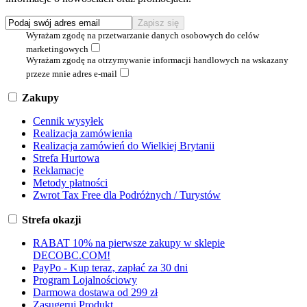
Wyrażam zgodę na przetwarzanie danych osobowych do celów
marketingowych
Wyrażam zgodę na otrzymywanie informacji handlowych na wskazany
przeze mnie adres e-mail
Zakupy
Cennik wysyłek
Realizacja zamówienia
Realizacja zamówień do Wielkiej Brytanii
Strefa Hurtowa
Reklamacje
Metody płatności
Zwrot Tax Free dla Podróżnych / Turystów
Strefa okazji
RABAT 10% na pierwsze zakupy w sklepie
DECOBC.COM!
PayPo - Kup teraz, zapłać za 30 dni
Program Lojalnościowy
Darmowa dostawa od 299 zł
Zasugeruj Produkt