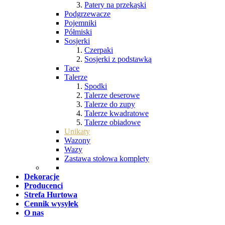
Patery na przekąski
Podgrzewacze
Pojemniki
Półmiski
Sosjerki
Czerpaki
Sosjerki z podstawką
Tace
Talerze
Spodki
Talerze deserowe
Talerze do zupy
Talerze kwadratowe
Talerze obiadowe
Unikaty
Wazony
Wazy
Zastawa stołowa komplety
Dekoracje
Producenci
Strefa Hurtowa
Cennik wysyłek
O nas