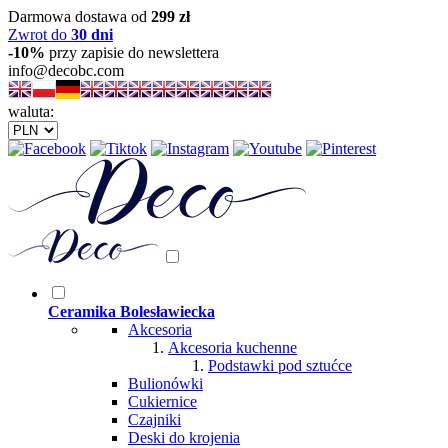
Darmowa dostawa od
299 zł
Zwrot do
30 dni
-10%
przy zapisie do newslettera
info@decobc.com
waluta:
Ceramika Bolesławiecka
Akcesoria
Akcesoria kuchenne
Podstawki pod sztućce
Bulionówki
Cukiernice
Czajniki
Deski do krojenia