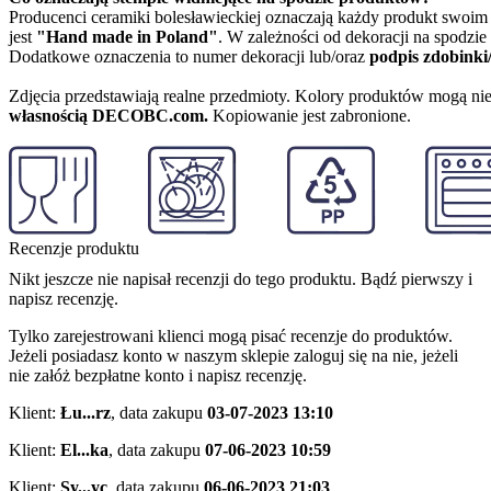
Producenci ceramiki bolesławieckiej oznaczają każdy produkt swoi
jest
"Hand made in Poland"
. W zależności od dekoracji na spodzi
Dodatkowe oznaczenia to numer dekoracji lub/oraz
podpis zdobinki
Zdjęcia przedstawiają realne przedmioty. Kolory produktów mogą nie
własnością DECOBC.com.
Kopiowanie jest zabronione.
Recenzje produktu
Nikt jeszcze nie napisał recenzji do tego produktu. Bądź pierwszy i
napisz recenzję.
Tylko zarejestrowani klienci mogą pisać recenzje do produktów.
Jeżeli posiadasz konto w naszym sklepie zaloguj się na nie, jeżeli
nie załóż bezpłatne konto i napisz recenzję.
Klient:
Łu...rz
,
data zakupu
03-07-2023 13:10
Klient:
El...ka
,
data zakupu
07-06-2023 10:59
Klient:
Sy...yc
,
data zakupu
06-06-2023 21:03