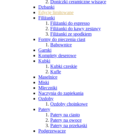
Doniczki ceramiczne wiszące
Dzbanki
Edycje limitowane
Filiżanki
Filiżanki do espresso
Filiżanki do kawy zestawy
Filiżanki ze spodkiem
Formy do pieczenia ciast
Babownice
Garnki
Komplety deserowe
Kubki
Kubki czeskie
Kufle
Maselnice
Miski
Mleczniki
Naczynia do zapiekania
Ozdoby
Ozdoby choinkowe
Patery
Patery na ciasto
Patery na owoce
Patery na przekąski
Podgrzewacze