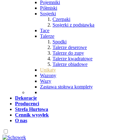
Pojemniki
Półmiski
Sosjerki
Czerpaki
Sosjerki z podstawką
Tace
Talerze
Spodki
Talerze deserowe
Talerze do zupy
Talerze kwadratowe
Talerze obiadowe
Unikaty
Wazony
Wazy
Zastawa stołowa komplety
Dekoracje
Producenci
Strefa Hurtowa
Cennik wysyłek
O nas