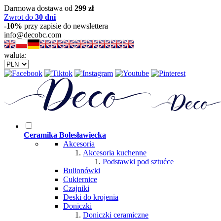
Darmowa dostawa od
299 zł
Zwrot do
30 dni
-10%
przy zapisie do newslettera
info@decobc.com
waluta:
Ceramika Bolesławiecka
Akcesoria
Akcesoria kuchenne
Podstawki pod sztućce
Bulionówki
Cukiernice
Czajniki
Deski do krojenia
Doniczki
Doniczki ceramiczne