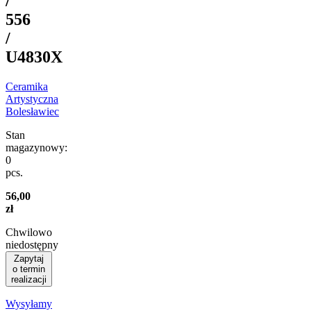
/
556
/
U4830X
Ceramika
Artystyczna
Bolesławiec
Stan
magazynowy:
0
pcs.
56,00
zł
Chwilowo
niedostępny
Zapytaj
o termin
realizacji
Wysyłamy