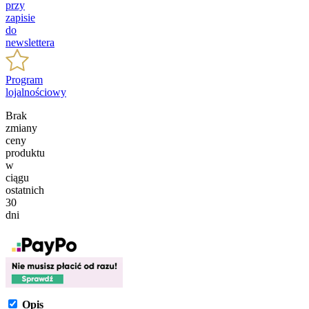
przy
zapisie
do
newslettera
Program
lojalnościowy
Brak
zmiany
ceny
produktu
w
ciągu
ostatnich
30
dni
Opis