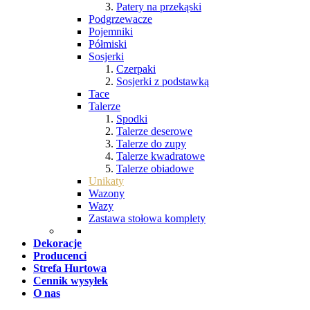
Patery na przekąski
Podgrzewacze
Pojemniki
Półmiski
Sosjerki
Czerpaki
Sosjerki z podstawką
Tace
Talerze
Spodki
Talerze deserowe
Talerze do zupy
Talerze kwadratowe
Talerze obiadowe
Unikaty
Wazony
Wazy
Zastawa stołowa komplety
Dekoracje
Producenci
Strefa Hurtowa
Cennik wysyłek
O nas