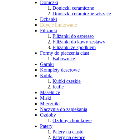
Doniczki
Doniczki ceramiczne
Doniczki ceramiczne wiszące
Dzbanki
Edycje limitowane
Filiżanki
Filiżanki do espresso
Filiżanki do kawy zestawy
Filiżanki ze spodkiem
Formy do pieczenia ciast
Babownice
Garnki
Komplety deserowe
Kubki
Kubki czeskie
Kufle
Maselnice
Miski
Mleczniki
Naczynia do zapiekania
Ozdoby
Ozdoby choinkowe
Patery
Patery na ciasto
Patery na owoce