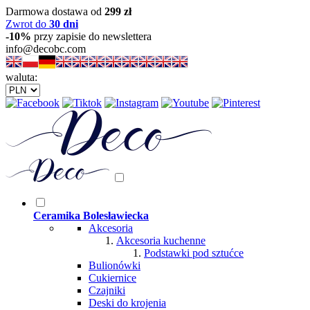
Darmowa dostawa od
299 zł
Zwrot do
30 dni
-10%
przy zapisie do newslettera
info@decobc.com
waluta:
Ceramika Bolesławiecka
Akcesoria
Akcesoria kuchenne
Podstawki pod sztućce
Bulionówki
Cukiernice
Czajniki
Deski do krojenia