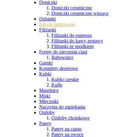
Doniczki
Doniczki ceramiczne
Doniczki ceramiczne wiszące
Dzbanki
Edycje limitowane
Filiżanki
Filiżanki do espresso
Filiżanki do kawy zestawy
Filiżanki ze spodkiem
Formy do pieczenia ciast
Babownice
Garnki
Komplety deserowe
Kubki
Kubki czeskie
Kufle
Maselnice
Miski
Mleczniki
Naczynia do zapiekania
Ozdoby
Ozdoby choinkowe
Patery
Patery na ciasto
Patery na owoce