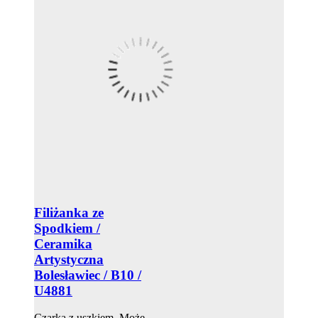
Filiżanka ze
Spodkiem /
Ceramika
Artystyczna
Bolesławiec / B10 /
U4881
Czarka z uszkiem. Może