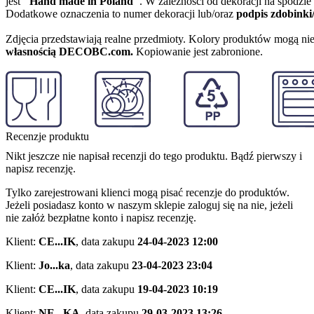
jest
"Hand made in Poland"
. W zależności od dekoracji na spodzi
Dodatkowe oznaczenia to numer dekoracji lub/oraz
podpis zdobinki
Zdjęcia przedstawiają realne przedmioty. Kolory produktów mogą nie
własnością DECOBC.com.
Kopiowanie jest zabronione.
Recenzje produktu
Nikt jeszcze nie napisał recenzji do tego produktu. Bądź pierwszy i
napisz recenzję.
Tylko zarejestrowani klienci mogą pisać recenzje do produktów.
Jeżeli posiadasz konto w naszym sklepie zaloguj się na nie, jeżeli
nie załóż bezpłatne konto i napisz recenzję.
Klient:
CE...IK
,
data zakupu
24-04-2023 12:00
Klient:
Jo...ka
,
data zakupu
23-04-2023 23:04
Klient:
CE...IK
,
data zakupu
19-04-2023 10:19
Klient:
NE...KA
,
data zakupu
29-03-2023 13:26