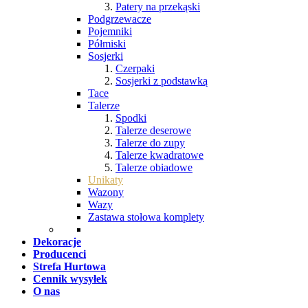
Patery na przekąski
Podgrzewacze
Pojemniki
Półmiski
Sosjerki
Czerpaki
Sosjerki z podstawką
Tace
Talerze
Spodki
Talerze deserowe
Talerze do zupy
Talerze kwadratowe
Talerze obiadowe
Unikaty
Wazony
Wazy
Zastawa stołowa komplety
Dekoracje
Producenci
Strefa Hurtowa
Cennik wysyłek
O nas