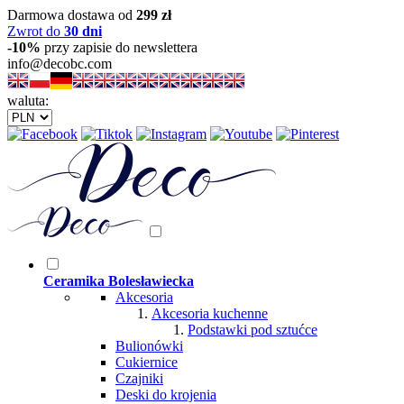
Darmowa dostawa od
299 zł
Zwrot do
30 dni
-10%
przy zapisie do newslettera
info@decobc.com
waluta:
Ceramika Bolesławiecka
Akcesoria
Akcesoria kuchenne
Podstawki pod sztućce
Bulionówki
Cukiernice
Czajniki
Deski do krojenia