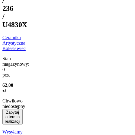
/
236
/
U4830X
Ceramika
Artystyczna
Bolesławiec
Stan
magazynowy:
0
pcs.
62,00
zł
Chwilowo
niedostępny
Zapytaj
o termin
realizacji
Wysyłamy