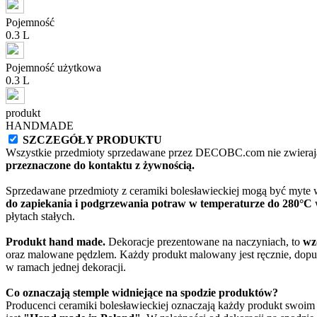
Pojemność
0.3 L
Pojemność użytkowa
0.3 L
produkt
HANDMADE
SZCZEGÓŁY PRODUKTU
Wszystkie przedmioty sprzedawane przez DECOBC.com nie zwierają
przeznaczone do kontaktu z żywnością.
Sprzedawane przedmioty z ceramiki bolesławieckiej mogą być myte
do zapiekania i podgrzewania potraw w temperaturze do 280°C
w
płytach stałych.
Produkt hand made.
Dekoracje prezentowane na naczyniach, to
wz
oraz malowane pędzlem. Każdy produkt malowany jest ręcznie, dopu
w ramach jednej dekoracji.
Co oznaczają stemple widniejące na spodzie produktów?
Producenci ceramiki bolesławieckiej oznaczają każdy produkt swoi