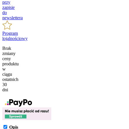
przy
zapisie
do
newslettera
Program
lojalnościowy
Brak
zmiany
ceny
produktu
w
ciągu
ostatnich
30
dni
Opis