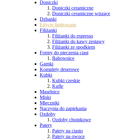
Doniczki
Doniczki ceramiczne
Doniczki ceramiczne wiszące
Dzbanki
Edycje limitowane
Filiżanki
Filiżanki do espresso
Filiżanki do kawy zestawy
Filiżanki ze spodkiem
Formy do pieczenia ciast
Babownice
Garnki
Komplety deserowe
Kubki
Kubki czeskie
Kufle
Maselnice
Miski
Mleczniki
Naczynia do zapiekania
Ozdoby
Ozdoby choinkowe
Patery
Patery na ciasto
Patery na owoce