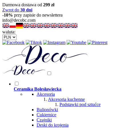
Darmowa dostawa od
299 zł
Zwrot do
30 dni
-10%
przy zapisie do newslettera
info@decobc.com
waluta:
Ceramika Bolesławiecka
Akcesoria
Akcesoria kuchenne
Podstawki pod sztućce
Bulionówki
Cukiernice
Czajniki
Deski do krojenia