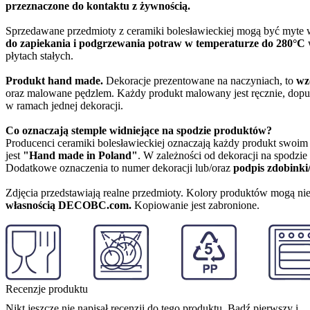
przeznaczone do kontaktu z żywnością.
Sprzedawane przedmioty z ceramiki bolesławieckiej mogą być myte
do zapiekania i podgrzewania potraw w temperaturze do 280°C
w
płytach stałych.
Produkt hand made.
Dekoracje prezentowane na naczyniach, to
wz
oraz malowane pędzlem. Każdy produkt malowany jest ręcznie, dopu
w ramach jednej dekoracji.
Co oznaczają stemple widniejące na spodzie produktów?
Producenci ceramiki bolesławieckiej oznaczają każdy produkt swoi
jest
"Hand made in Poland"
. W zależności od dekoracji na spodzi
Dodatkowe oznaczenia to numer dekoracji lub/oraz
podpis zdobinki
Zdjęcia przedstawiają realne przedmioty. Kolory produktów mogą nie
własnością DECOBC.com.
Kopiowanie jest zabronione.
Recenzje produktu
Nikt jeszcze nie napisał recenzji do tego produktu. Bądź pierwszy i