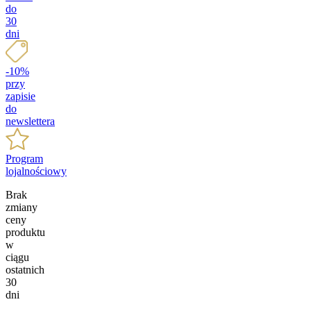
do
30
dni
-10%
przy
zapisie
do
newslettera
Program
lojalnościowy
Brak
zmiany
ceny
produktu
w
ciągu
ostatnich
30
dni