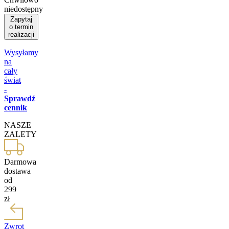
niedostępny
Zapytaj
o termin
realizacji
Wysyłamy
na
cały
świat
-
Sprawdź
cennik
NASZE
ZALETY
Darmowa
dostawa
od
299
zł
Zwrot