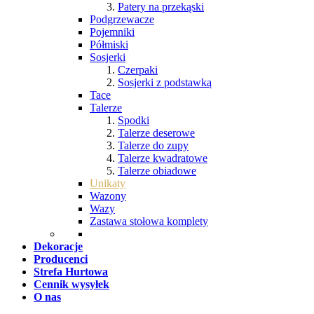
Patery na przekąski
Podgrzewacze
Pojemniki
Półmiski
Sosjerki
Czerpaki
Sosjerki z podstawką
Tace
Talerze
Spodki
Talerze deserowe
Talerze do zupy
Talerze kwadratowe
Talerze obiadowe
Unikaty
Wazony
Wazy
Zastawa stołowa komplety
Dekoracje
Producenci
Strefa Hurtowa
Cennik wysyłek
O nas