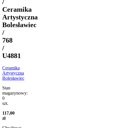
/
Ceramika
Artystyczna
Bolesławiec
/
768
/
U4881
Ceramika
Artystyczna
Bolesławiec
Stan
magazynowy:
0
szt.
117,00
zł
Chwilowo