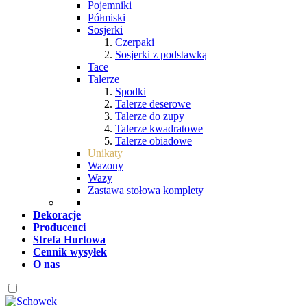
Pojemniki
Półmiski
Sosjerki
Czerpaki
Sosjerki z podstawką
Tace
Talerze
Spodki
Talerze deserowe
Talerze do zupy
Talerze kwadratowe
Talerze obiadowe
Unikaty
Wazony
Wazy
Zastawa stołowa komplety
Dekoracje
Producenci
Strefa Hurtowa
Cennik wysyłek
O nas