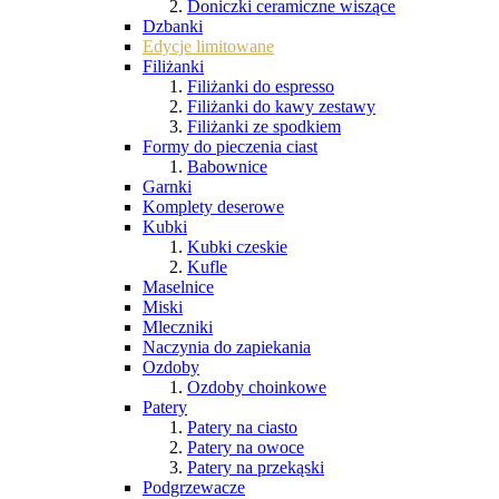
Doniczki ceramiczne wiszące
Dzbanki
Edycje limitowane
Filiżanki
Filiżanki do espresso
Filiżanki do kawy zestawy
Filiżanki ze spodkiem
Formy do pieczenia ciast
Babownice
Garnki
Komplety deserowe
Kubki
Kubki czeskie
Kufle
Maselnice
Miski
Mleczniki
Naczynia do zapiekania
Ozdoby
Ozdoby choinkowe
Patery
Patery na ciasto
Patery na owoce
Patery na przekąski
Podgrzewacze