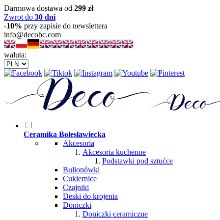
Darmowa dostawa od
299 zł
Zwrot do
30 dni
-10%
przy zapisie do newslettera
info@decobc.com
waluta:
Ceramika Bolesławiecka
Akcesoria
Akcesoria kuchenne
Podstawki pod sztućce
Bulionówki
Cukiernice
Czajniki
Deski do krojenia
Doniczki
Doniczki ceramiczne