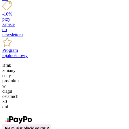
-10%
przy
zapisie
do
newslettera
Program
lojalnościowy
Brak
zmiany
ceny
produktu
w
ciągu
ostatnich
30
dni