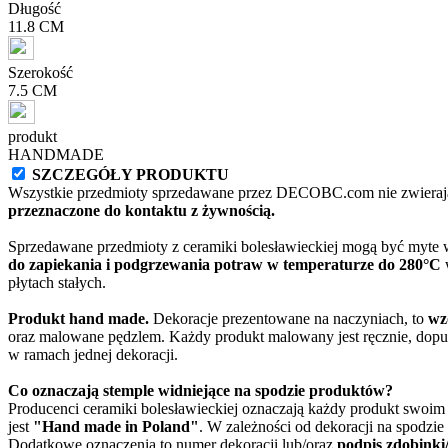
Długość
11.8 CM
Szerokość
7.5 CM
produkt
HANDMADE
SZCZEGÓŁY PRODUKTU
Wszystkie przedmioty sprzedawane przez DECOBC.com nie zwierają
przeznaczone do kontaktu z żywnością.
Sprzedawane przedmioty z ceramiki bolesławieckiej mogą być myte
do zapiekania i podgrzewania potraw w temperaturze do 280°C
w
płytach stałych.
Produkt hand made.
Dekoracje prezentowane na naczyniach, to
wz
oraz malowane pędzlem. Każdy produkt malowany jest ręcznie, dopu
w ramach jednej dekoracji.
Co oznaczają stemple widniejące na spodzie produktów?
Producenci ceramiki bolesławieckiej oznaczają każdy produkt swoi
jest
"Hand made in Poland"
. W zależności od dekoracji na spodzi
Dodatkowe oznaczenia to numer dekoracji lub/oraz
podpis zdobinki