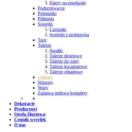
Patery na przekąski
Podgrzewacze
Pojemniki
Półmiski
Sosjerki
Czerpaki
Sosjerki z podstawką
Tace
Talerze
Spodki
Talerze deserowe
Talerze do zupy
Talerze kwadratowe
Talerze obiadowe
Unikaty
Wazony
Wazy
Zastawa stołowa komplety
Dekoracje
Producenci
Strefa Hurtowa
Cennik wysyłek
O nas