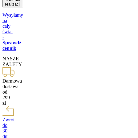
realizacji
Wysyłamy
na
cały
świat
-
Sprawdź
cennik
NASZE
ZALETY
Darmowa
dostawa
od
299
zł
Zwrot
do
30
dni