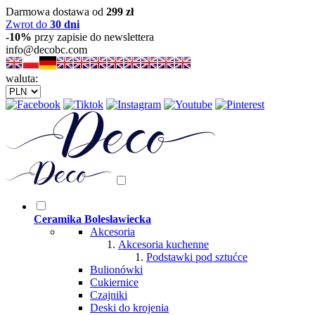
Darmowa dostawa od
299 zł
Zwrot do
30 dni
-10%
przy zapisie do newslettera
info@decobc.com
waluta:
Ceramika Bolesławiecka
Akcesoria
Akcesoria kuchenne
Podstawki pod sztućce
Bulionówki
Cukiernice
Czajniki
Deski do krojenia