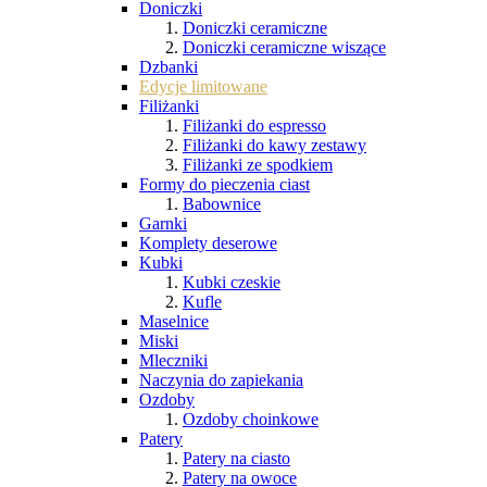
Doniczki
Doniczki ceramiczne
Doniczki ceramiczne wiszące
Dzbanki
Edycje limitowane
Filiżanki
Filiżanki do espresso
Filiżanki do kawy zestawy
Filiżanki ze spodkiem
Formy do pieczenia ciast
Babownice
Garnki
Komplety deserowe
Kubki
Kubki czeskie
Kufle
Maselnice
Miski
Mleczniki
Naczynia do zapiekania
Ozdoby
Ozdoby choinkowe
Patery
Patery na ciasto
Patery na owoce