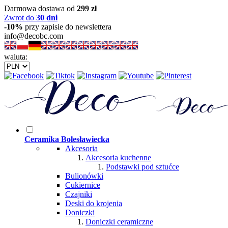
Darmowa dostawa od
299 zł
Zwrot do
30 dni
-10%
przy zapisie do newslettera
info@decobc.com
waluta:
Ceramika Bolesławiecka
Akcesoria
Akcesoria kuchenne
Podstawki pod sztućce
Bulionówki
Cukiernice
Czajniki
Deski do krojenia
Doniczki
Doniczki ceramiczne