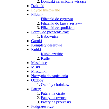
Doniczki ceramiczne wiszące
Dzbanki
Edycje limitowane
Filiżanki
Filiżanki do espresso
Filiżanki do kawy zestawy
Filiżanki ze spodkiem
Formy do pieczenia ciast
Babownice
Garnki
Komplety deserowe
Kubki
Kubki czeskie
Kufle
Maselnice
Miski
Mleczniki
Naczynia do zapiekania
Ozdoby
Ozdoby choinkowe
Patery
Patery na ciasto
Patery na owoce
Patery na przekąski
Podgrzewacze