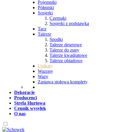
Pojemniki
Półmiski
Sosjerki
Czerpaki
Sosjerki z podstawką
Tace
Talerze
Spodki
Talerze deserowe
Talerze do zupy
Talerze kwadratowe
Talerze obiadowe
Unikaty
Wazony
Wazy
Zastawa stołowa komplety
Dekoracje
Producenci
Strefa Hurtowa
Cennik wysyłek
O nas